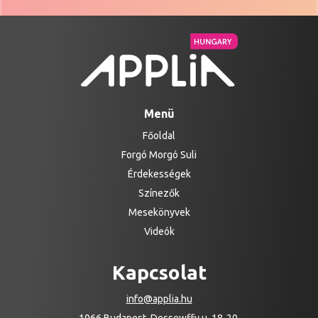
Menü
Főoldal
Forgó Morgó Suli
Érdekességek
Színezők
Mesekönyvek
Videók
Kapcsolat
info@applia.hu
1066 Budapest, Dessewffy u. 18-20.