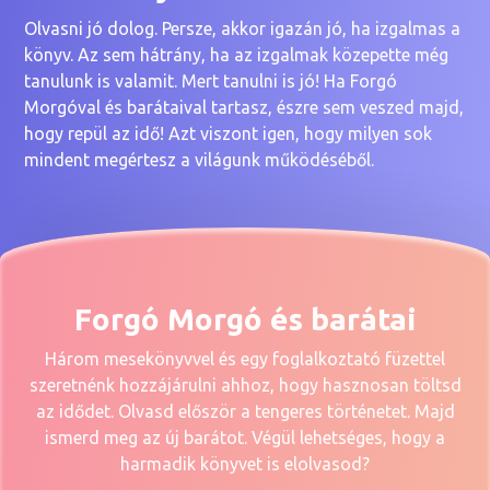
Olvasni jó dolog. Persze, akkor igazán jó, ha izgalmas a
könyv. Az sem hátrány, ha az izgalmak közepette még
tanulunk is valamit. Mert tanulni is jó! Ha Forgó
Morgóval és barátaival tartasz, észre sem veszed majd,
hogy repül az idő! Azt viszont igen, hogy milyen sok
mindent megértesz a világunk működéséből.
Forgó Morgó és barátai
Három mesekönyvvel és egy foglalkoztató füzettel
szeretnénk hozzájárulni ahhoz, hogy hasznosan töltsd
az idődet. Olvasd először a tengeres történetet. Majd
ismerd meg az új barátot. Végül lehetséges, hogy a
harmadik könyvet is elolvasod?