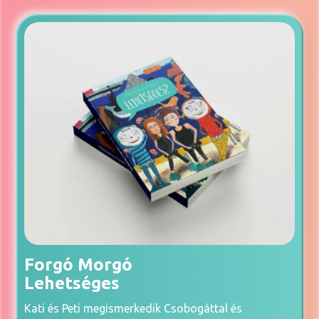
Forgó Morgó
Lehetséges
Kati és Peti megismerkedik Csobogáttal és