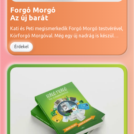
Forgó Morgó
Az új barát
Kati és Peti megismerkedik Forgó Morgó testvérével,
Körforgó Morgóval. Még egy új nadrág is készül…
Érdekel