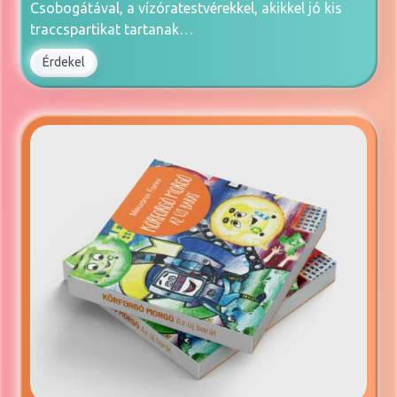
Csobogátával, a vízóratestvérekkel, akikkel jó kis
traccspartikat tartanak…
Érdekel